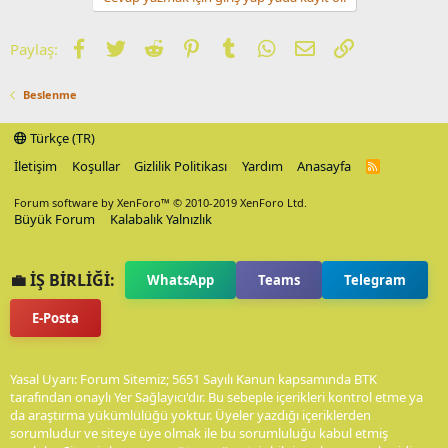
Facebook
Twitter
Reddit
Pinterest
Tumblr
WhatsApp
E-posta
Link
Paylaş:
Beslenme
Türkçe (TR)
İletişim
Koşullar
Gizlilik Politikası
Yardım
Anasayfa
R
S
S
Forum software by XenForo™
© 2010-2019 XenForo Ltd.
Büyük Forum
Kalabalık Yalnızlık
💼 İŞ BİRLİĞİ:
WhatsApp
Teams
Telegram
E-Posta
Yasal Uyarı: Forum Sitemiz; 5651 Sayılı Kanun kapsamında BTK
tarafından onaylı Yer Sağlayıcı'dır. Bu sebeple içerikleri kontrol etme ya
da araştırma yükümlülüğü yoktur. Üyeler yazdığı içeriklerden
sorumludur ve siteye üye olmak ile bu sorumluluğu kabul etmiş